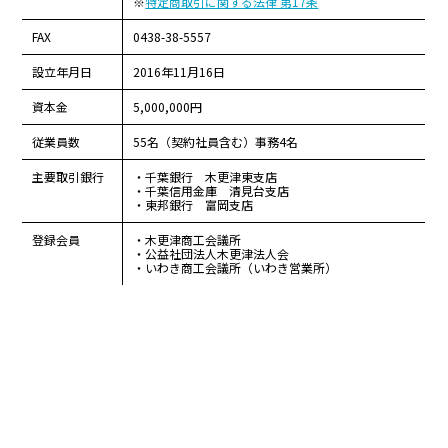
※
特定商取引に関する法律 第17条
FAX
0438-38-5557
設立年月日
2016年11月16日
資本金
5,000,000円
従業員数
55名（契約社員含む）事務4名
主要取引銀行
・千葉銀行 木更津東支店
・千葉信用金庫 清見台支店
・東邦銀行 富岡支店
登録会員
・木更津商工会議所
・公益社団法人木更津法人会
・いわき商工会議所（いわき営業所）