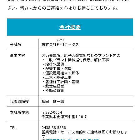
さい。皆さまからのご連絡を心よりお待ちしております。
会社概要
エフアイ
会社名
株式会社
F・I
テックス
事業内容
火力発電所、原子力発電所などのプラント内の
・一般プラント機械据付保守、解体工事
・給排水設備
・配管工事・溶接
・仮設足場組立・解体
・土木・基礎工事
・各種施工計画・管理
・飲食店経営
・不動産賃貸
代表取締役
梅田 健一郎
本社所在地
〒292-0064
千葉県木更津市中里1-10-7
TEL
0438-38-5556
営業電話・セールス目的のご連絡は固くお断りしま
す。